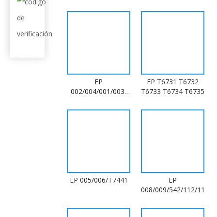
para Canon
EP
EP T6731 T6732
002/004/001/003/
T6733 T6734 T6735
504/544
EP 005/006/T7441
EP
008/009/542/112/113/T