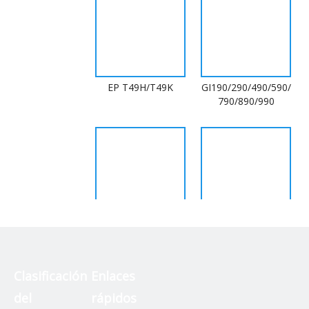
EP T49H/T49K
GI190/290/490/590/
790/890/990
EP T6641-T6644
GI-76/GI-56/GI-
26/GI-86/GI-16 para
Canon
Clasificación
Enlaces
del
rápidos