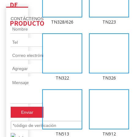
DE
CONTÁCTENOS
PRODUCTO
TN328/626
TN223
TN322
TN326
Enviar
TN513
TN912