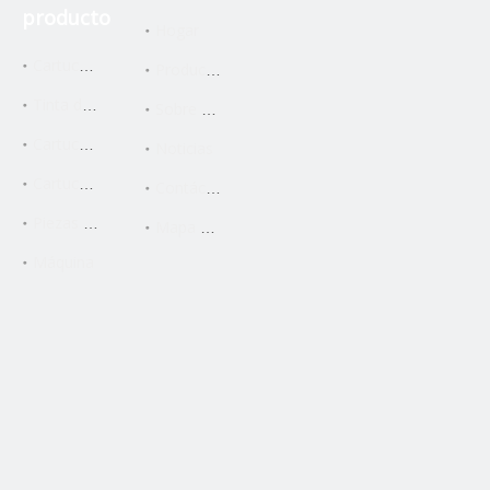
TN211/311
TN323
producto
Hogar
Cartucho de tinta
Productos
Tinta de recarga
Sobre nosotros
Cartucho de la copiadora
Noticias
Cartucho láser
Contáctenos
TN217/414
TN116
Piezas de la copiadora
Mapa del sitio
Máquina
2
»
1