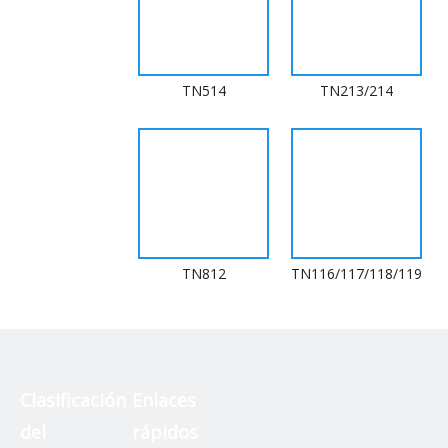
TN514
TN213/214
TN812
TN116/117/118/119
Clasificación
Enlaces
del
rápidos