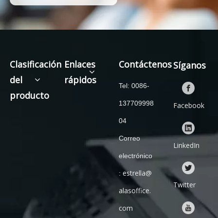
Clasificación
Enlaces
Contáctenos
Síganos
del
rápidos
Tel: 0086-
producto
137709998
Facebook
04
Correo
LinkedIn
electrónico
estrella@
:
Twitter
alasoffice.
com