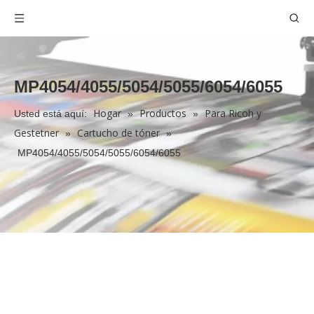
MP4054/4055/5054/5055/6054/6055
Hogar
Productos
Para Ricoh y
Usted está aquí:
»
»
Gestetner
Cartucho de tóner
»
»
MP4054/4055/5054/5055/6054/6055