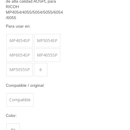
de alta calidad AOSPL para
RICOH
MP4054/4055/5054/5055/6054
/6055
Para usar en:
MP4054SP
MP5054SP
MP6054SP
MP4055SP
MP5055SP
6
Compatible / original:
Compatible
Color:
Bk