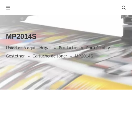
MP2014S
Hogar
Productos
Para Ricoh y
Usted está aquí:
»
»
Gestetner
Cartucho de tóner
»
»
MP2014S