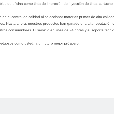
s de oficina como tinta de impresión de inyección de tinta, cartucho
 en el control de calidad al seleccionar materias primas de alta calid
ntes. Hasta ahora, nuestros productos han ganado una alta reputación
tros consumidores. El servicio en línea de 24 horas y el soporte técnic
petuosos como usted, a un futuro mejor próspero.
s de oficina como tinta de impresión de inyección de tinta, cartucho
 en el control de calidad al seleccionar materias primas de alta calid
ntes. Hasta ahora, nuestros productos han ganado una alta reputación
tros consumidores. El servicio en línea de 24 horas y el soporte técnic
petuosos como usted, a un futuro mejor próspero.
s de oficina como tinta de impresión de inyección de tinta, cartucho
 en el control de calidad al seleccionar materias primas de alta calid