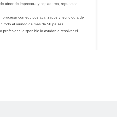
 de tóner de impresora y copiadores, repuestos
ad, procesar con equipos avanzados y tecnología de
 en todo el mundo de más de 50 países.
o profesional disponible lo ayudan a resolver el
 de tóner de impresora y copiadores, repuestos
ad, procesar con equipos avanzados y tecnología de
 en todo el mundo de más de 50 países.
o profesional disponible lo ayudan a resolver el
 de tóner de impresora y copiadores, repuestos
ad, procesar con equipos avanzados y tecnología de