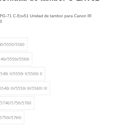
-71 C-Exv51 Unidad de tambor para Canon IR
0
40/5550/5560
40i/5550i/5560i
0i II/5550i II/5560i II
40i III/5550i III/5560I III
/5740/5750/5760
5750i/5760i