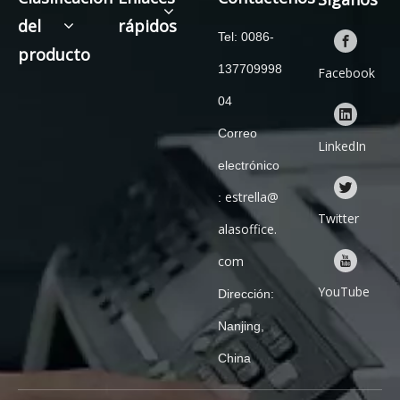
del
rápidos
Tel: 0086-
producto
137709998
Facebook
04
Correo
LinkedIn
electrónico
estrella@
:
Twitter
alasoffice.
com
YouTube
Dirección:
Nanjing,
China