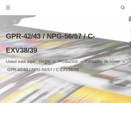
GPR-42/43 / NPG-56/57 / C-
EXV38/39
Hogar
Productos
Cartucho de tóner
Usted está aquí:
»
»
»
GPR-42/43 / NPG-56/57 / C-EXV38/39